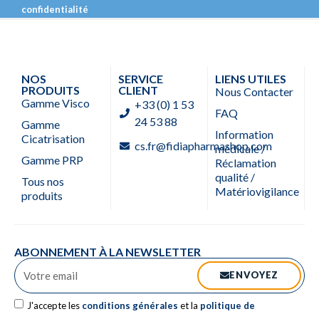
confidentialité
NOS
SERVICE
LIENS UTILES
PRODUITS
CLIENT
Nous Contacter
Gamme Visco
+33 (0) 1 53
FAQ
24 53 88
Gamme
Information
Cicatrisation
cs.fr@fidiapharmashop.com
médicale /
Gamme PRP
Réclamation
qualité /
Tous nos
Matériovigilance
produits
ABONNEMENT À LA NEWSLETTER
ENVOYEZ
J'accepte les
conditions générales
et la
politique de