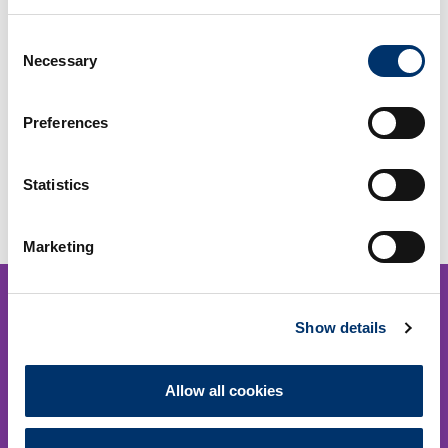
Consent
Necessary
Selection
HY TISSUE® PRP 50
HY TISSUE® PRP 20
Preferences
€
120,00
€
100,00
AJOUTER
AJOUTER
Statistics
AU PANIER
AU PANIER
Marketing
Show details
Allow all cookies