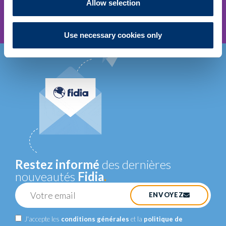
Allow selection
Use necessary cookies only
TENDINOPATHIE
MIEUX COMPRENDRE MIEUX
AGIR
.
EN SAVOIR PLUS
Restez informé
des dernières
nouveautés
Fidia
.
ENVOYEZ
J'accepte les
conditions générales
et la
politique de