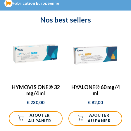
LABORATOIRES FIDIA
.
Fabrication Européenne
Nos
best sellers
DÉCOUVREZ LES PRODUITS
HYMOVIS ONE® 32
HYALONE® 60 mg/4
mg/4 ml
ml
€
230,00
€
82,00
AJOUTER
AJOUTER
AU PANIER
AU PANIER