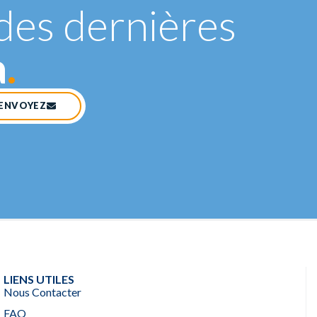
des dernières
a
.
ENVOYEZ
LIENS UTILES
Nous Contacter
FAQ