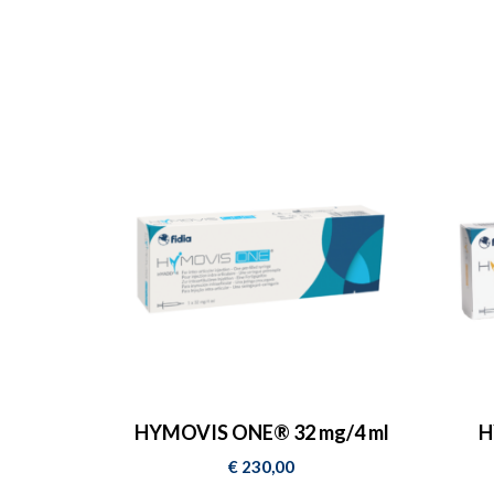
LA BOUTI
OFFICIELL
LABORATO
FIDIA
.
DÉCOUVREZ LES PRODUITS
HYMOVIS ONE® 32 mg/4 ml
H
€
230,00