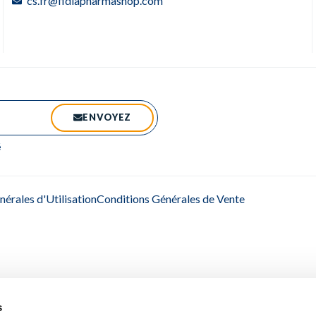
cs.fr@fidiapharmashop.com
ENVOYEZ
é
érales d'Utilisation
Conditions Générales de Vente
s