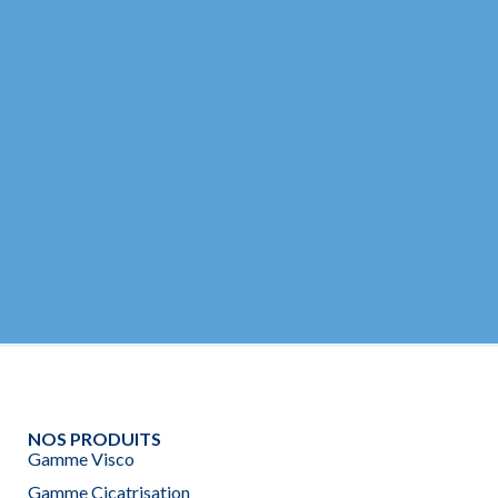
MIEUX
COMPREN
MIEUX AGI
EN SAVOIR PLUS
NOS PRODUITS
Gamme Visco
Gamme Cicatrisation