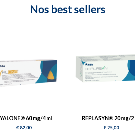
QUE
Nos
best sellers
E DE
IRES
YALONE® 60 mg/4 ml
REPLASYN® 20 mg/2 
€
82,00
€
25,00