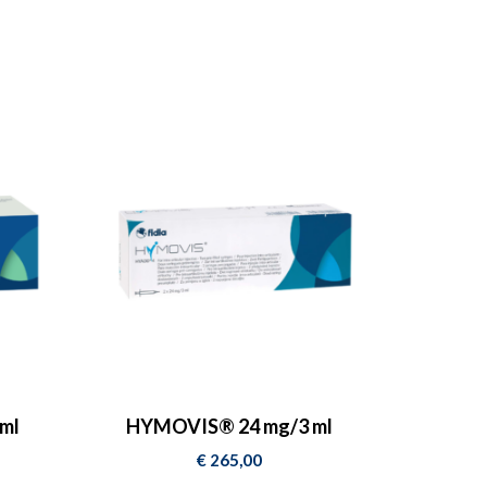
ml
HYMOVIS® 24 mg/3 ml
€
265,00