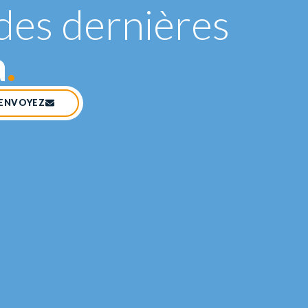
des dernières
a
.
ENVOYEZ