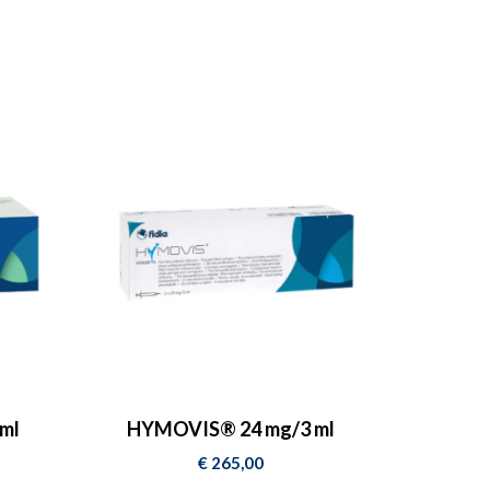
ml
HYMOVIS® 24 mg/3 ml
€
265,00