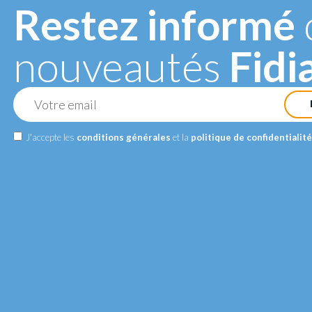
Restez informé
nouveautés
Fidi
DRE
R
.
J'accepte les
conditions générales
et la
politique de confidentialité