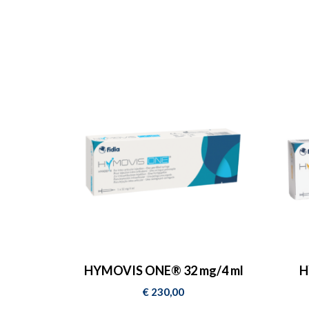
LA BOUTI
OFFICIELL
LABORATO
FIDIA
.
DÉCOUVREZ LES PRODUITS
HYMOVIS ONE® 32 mg/4 ml
H
€
230,00