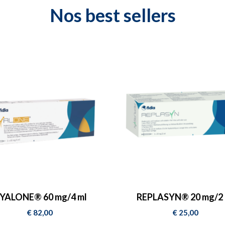
QUE
Nos
best sellers
E DE
IRES
YALONE® 60 mg/4 ml
REPLASYN® 20 mg/2 
€
82,00
€
25,00