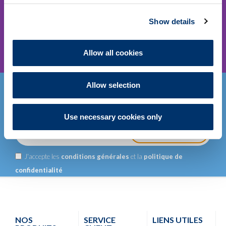
Show details
Allow all cookies
Allow selection
Restez informé
des dernières
TENDINOPATHIE
nouveautés
Fidia
.
MIEUX COMPRENDRE MIEUX
Use necessary cookies only
AGIR
.
ENVOYEZ
J'accepte les
conditions générales
et la
politique de
EN SAVOIR PLUS
confidentialité
NOS
SERVICE
LIENS UTILES