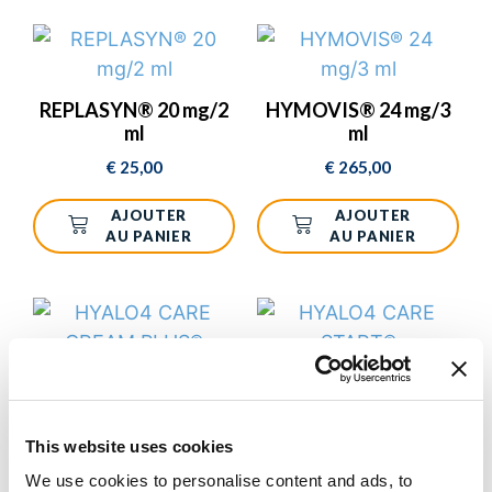
REPLASYN® 20 mg/2
HYMOVIS® 24 mg/3
ml
ml
€
25,00
€
265,00
AJOUTER
AJOUTER
AU PANIER
AU PANIER
HYALO4 CARE CREAM
HYALO4 CARE
PLUS®
START®
€
22,80
€
21,60
This website uses cookies
We use cookies to personalise content and ads, to
AJOUTER
AJOUTER