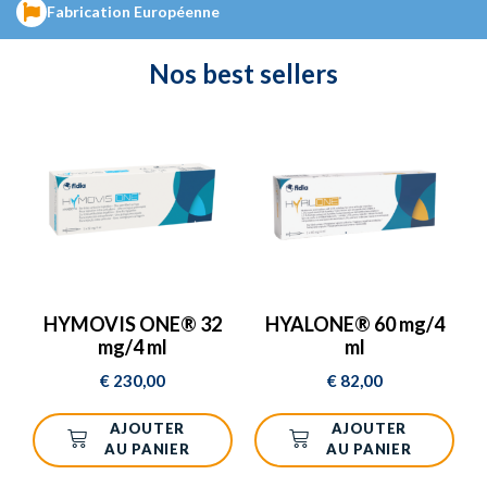
LABORATOIRES FIDIA
.
Fabrication Européenne
Nos
best sellers
DÉCOUVREZ LES PRODUITS
HYMOVIS ONE® 32
HYALONE® 60 mg/4
mg/4 ml
ml
€
230,00
€
82,00
AJOUTER
AJOUTER
AU PANIER
AU PANIER