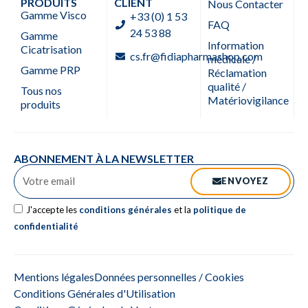
PRODUITS
CLIENT
Nous Contacter
Gamme Visco
+33 (0) 1 53
FAQ
24 53 88
Gamme
Information
Cicatrisation
cs.fr@fidiapharmashop.com
médicale /
Gamme PRP
Réclamation
qualité /
Tous nos
Matériovigilance
produits
ABONNEMENT À LA NEWSLETTER
ENVOYEZ
J'accepte les
conditions générales
et la
politique de
confidentialité
Mentions légales
Données personnelles / Cookies
Conditions Générales d'Utilisation