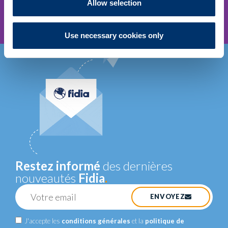
Allow selection
Use necessary cookies only
TENDINOPATHIE
MIEUX COMPRENDRE MIEUX
AGIR
.
EN SAVOIR PLUS
Restez informé
des dernières
nouveautés
Fidia
.
ENVOYEZ
J'accepte les
conditions générales
et la
politique de