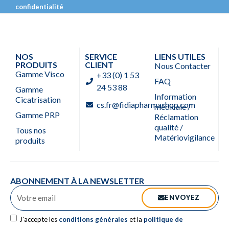
confidentialité
NOS
SERVICE
LIENS UTILES
PRODUITS
CLIENT
Nous Contacter
Gamme Visco
+33 (0) 1 53
FAQ
24 53 88
Gamme
Information
Cicatrisation
cs.fr@fidiapharmashop.com
médicale /
Gamme PRP
Réclamation
qualité /
Tous nos
Matériovigilance
produits
ABONNEMENT À LA NEWSLETTER
ENVOYEZ
J'accepte les
conditions générales
et la
politique de