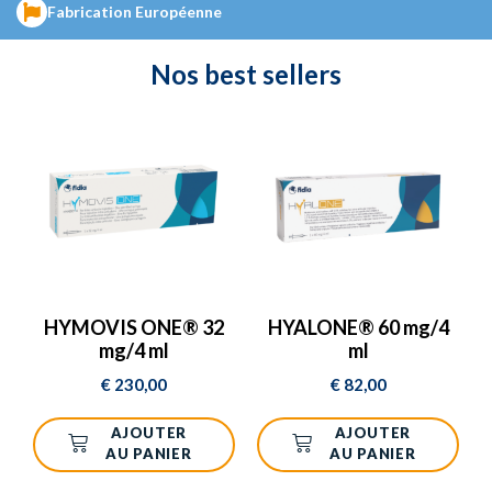
LABORATOIRES FIDIA
.
Fabrication Européenne
Nos
best sellers
DÉCOUVREZ LES PRODUITS
HYMOVIS ONE® 32
HYALONE® 60 mg/4
mg/4 ml
ml
€
230,00
€
82,00
AJOUTER
AJOUTER
AU PANIER
AU PANIER