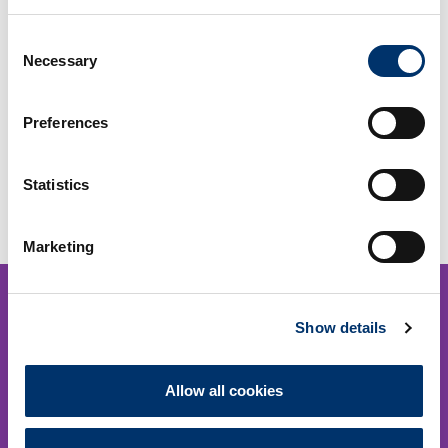
Consent
Necessary
Selection
HY TISSUE® PRP 50
HY TISSUE® PRP 20
Preferences
€
120,00
€
100,00
AJOUTER
AJOUTER
Statistics
AU PANIER
AU PANIER
Marketing
Show details
Allow all cookies